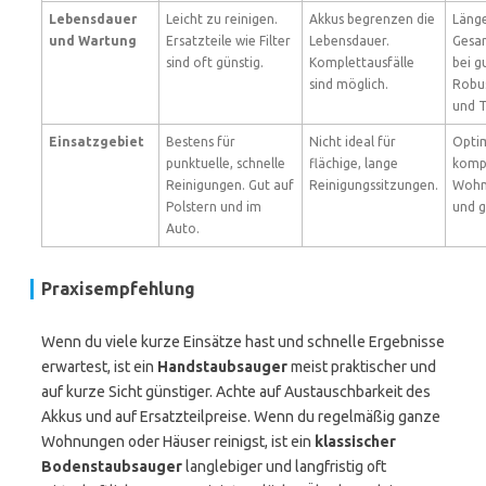
Lebensdauer
Leicht zu reinigen.
Akkus begrenzen die
Läng
und Wartung
Ersatzteile wie Filter
Lebensdauer.
Gesa
sind oft günstig.
Komplettausfälle
bei g
sind möglich.
Robu
und T
Einsatzgebiet
Bestens für
Nicht ideal für
Optim
punktuelle, schnelle
flächige, lange
komp
Reinigungen. Gut auf
Reinigungssitzungen.
Wohn
Polstern und im
und g
Auto.
Praxisempfehlung
Wenn du viele kurze Einsätze hast und schnelle Ergebnisse
erwartest, ist ein
Handstaubsauger
meist praktischer und
auf kurze Sicht günstiger. Achte auf Austauschbarkeit des
Akkus und auf Ersatzteilpreise. Wenn du regelmäßig ganze
Wohnungen oder Häuser reinigst, ist ein
klassischer
Bodenstaubsauger
langlebiger und langfristig oft