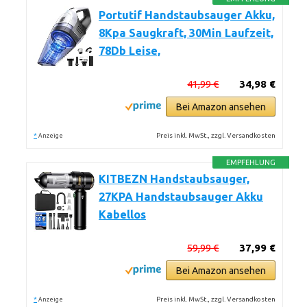
Portutif Handstaubsauger Akku,
8Kpa Saugkraft, 30Min Laufzeit,
78Db Leise,
41,99 €
34,98 €
Bei Amazon ansehen
*
Preis inkl. MwSt., zzgl. Versandkosten
Anzeige
EMPFEHLUNG
KITBEZN Handstaubsauger,
27KPA Handstaubsauger Akku
Kabellos
59,99 €
37,99 €
Bei Amazon ansehen
*
Preis inkl. MwSt., zzgl. Versandkosten
Anzeige