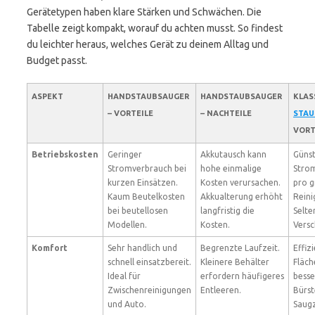
Gerätetypen haben klare Stärken und Schwächen. Die
Tabelle zeigt kompakt, worauf du achten musst. So findest
du leichter heraus, welches Gerät zu deinem Alltag und
Budget passt.
ASPEKT
HANDSTAUBSAUGER
HANDSTAUBSAUGER
KLAS
– VORTEILE
– NACHTEILE
STAU
VORT
Betriebskosten
Geringer
Akkutausch kann
Günst
Stromverbrauch bei
hohe einmalige
Stro
kurzen Einsätzen.
Kosten verursachen.
pro g
Kaum Beutelkosten
Akkualterung erhöht
Reini
bei beutellosen
langfristig die
Selte
Modellen.
Kosten.
Versc
Komfort
Sehr handlich und
Begrenzte Laufzeit.
Effiz
schnell einsatzbereit.
Kleinere Behälter
Fläch
Ideal für
erfordern häufigeres
besse
Zwischenreinigungen
Entleeren.
Bürs
und Auto.
Saug