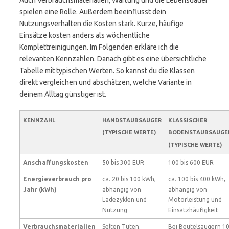
Auch Verbrauchsmaterialien, Wartung und die Lebensdauer
spielen eine Rolle. Außerdem beeinflusst dein
Nutzungsverhalten die Kosten stark. Kurze, häufige
Einsätze kosten anders als wöchentliche
Komplettreinigungen. Im Folgenden erkläre ich die
relevanten Kennzahlen. Danach gibt es eine übersichtliche
Tabelle mit typischen Werten. So kannst du die Klassen
direkt vergleichen und abschätzen, welche Variante in
deinem Alltag günstiger ist.
KENNZAHL
HANDSTAUBSAUGER
KLASSISCHER
(TYPISCHE WERTE)
BODENSTAUBSAUGE
(TYPISCHE WERTE)
Anschaffungskosten
50 bis 300 EUR
100 bis 600 EUR
Energieverbrauch pro
ca. 20 bis 100 kWh,
ca. 100 bis 400 kWh,
Jahr (kWh)
abhängig von
abhängig von
Ladezyklen und
Motorleistung und
Nutzung
Einsatzhäufigkeit
Verbrauchsmaterialien
Selten Tüten.
Bei Beutelsaugern 1