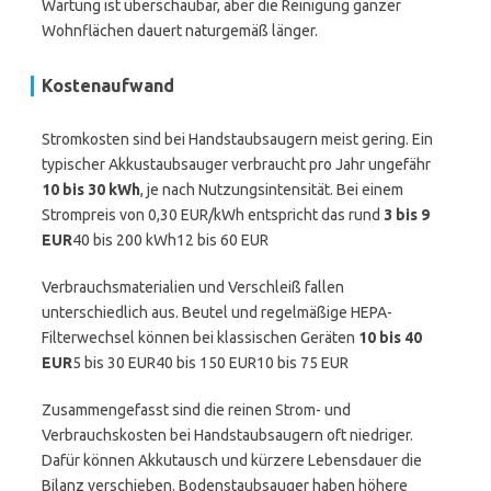
Wartung ist überschaubar, aber die Reinigung ganzer
Wohnflächen dauert naturgemäß länger.
Kostenaufwand
Stromkosten sind bei Handstaubsaugern meist gering. Ein
typischer Akkustaubsauger verbraucht pro Jahr ungefähr
10 bis 30 kWh
, je nach Nutzungsintensität. Bei einem
Strompreis von 0,30 EUR/kWh entspricht das rund
3 bis 9
EUR
40 bis 200 kWh12 bis 60 EUR
Verbrauchsmaterialien und Verschleiß fallen
unterschiedlich aus. Beutel und regelmäßige HEPA-
Filterwechsel können bei klassischen Geräten
10 bis 40
EUR
5 bis 30 EUR40 bis 150 EUR10 bis 75 EUR
Zusammengefasst sind die reinen Strom- und
Verbrauchskosten bei Handstaubsaugern oft niedriger.
Dafür können Akkutausch und kürzere Lebensdauer die
Bilanz verschieben. Bodenstaubsauger haben höhere