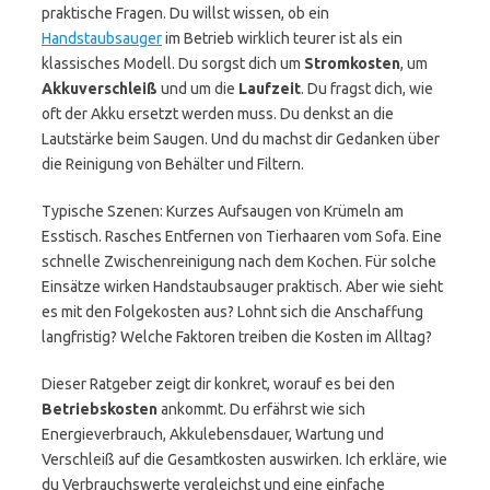
praktische Fragen. Du willst wissen, ob ein
Handstaubsauger
im Betrieb wirklich teurer ist als ein
klassisches Modell. Du sorgst dich um
Stromkosten
, um
Akkuverschleiß
und um die
Laufzeit
. Du fragst dich, wie
oft der Akku ersetzt werden muss. Du denkst an die
Lautstärke beim Saugen. Und du machst dir Gedanken über
die Reinigung von Behälter und Filtern.
Typische Szenen: Kurzes Aufsaugen von Krümeln am
Esstisch. Rasches Entfernen von Tierhaaren vom Sofa. Eine
schnelle Zwischenreinigung nach dem Kochen. Für solche
Einsätze wirken Handstaubsauger praktisch. Aber wie sieht
es mit den Folgekosten aus? Lohnt sich die Anschaffung
langfristig? Welche Faktoren treiben die Kosten im Alltag?
Dieser Ratgeber zeigt dir konkret, worauf es bei den
Betriebskosten
ankommt. Du erfährst wie sich
Energieverbrauch, Akkulebensdauer, Wartung und
Verschleiß auf die Gesamtkosten auswirken. Ich erkläre, wie
du Verbrauchswerte vergleichst und eine einfache