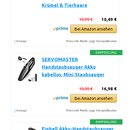
Krümel & Tierhaare
19,99 €
10,49 €
Bei Amazon ansehen
*
Preis inkl. MwSt., zzgl. Versandkosten
Anzeige
EMPFEHLUNG
SERVOMASTER
Handstaubsauger Akku
kabellos, Mini Staubsauger
19,99 €
16,98 €
Bei Amazon ansehen
*
Preis inkl. MwSt., zzgl. Versandkosten
Anzeige
EMPFEHLUNG
Einhell Akku-Handstaubsauger