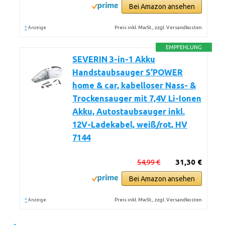
Bei Amazon ansehen
*
Preis inkl. MwSt., zzgl. Versandkosten
Anzeige
EMPFEHLUNG
SEVERIN 3-in-1 Akku
Handstaubsauger S'POWER
home & car, kabelloser Nass- &
Trockensauger mit 7,4V Li-Ionen
Akku, Autostaubsauger inkl.
12V-Ladekabel, weiß/rot, HV
7144
54,99 €
31,30 €
Bei Amazon ansehen
*
Preis inkl. MwSt., zzgl. Versandkosten
Anzeige