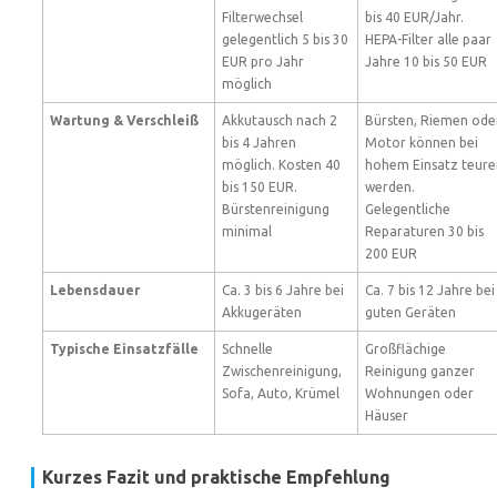
Filterwechsel
bis 40 EUR/Jahr.
gelegentlich 5 bis 30
HEPA-Filter alle paar
EUR pro Jahr
Jahre 10 bis 50 EUR
möglich
Wartung & Verschleiß
Akkutausch nach 2
Bürsten, Riemen ode
bis 4 Jahren
Motor können bei
möglich. Kosten 40
hohem Einsatz teure
bis 150 EUR.
werden.
Bürstenreinigung
Gelegentliche
minimal
Reparaturen 30 bis
200 EUR
Lebensdauer
Ca. 3 bis 6 Jahre bei
Ca. 7 bis 12 Jahre bei
Akkugeräten
guten Geräten
Typische Einsatzfälle
Schnelle
Großflächige
Zwischenreinigung,
Reinigung ganzer
Sofa, Auto, Krümel
Wohnungen oder
Häuser
Kurzes Fazit und praktische Empfehlung