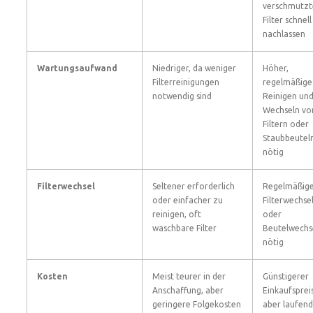
verschmutz
Filter schnell
nachlassen
Wartungsaufwand
Niedriger, da weniger
Höher,
Filterreinigungen
regelmäßige
notwendig sind
Reinigen un
Wechseln vo
Filtern oder
Staubbeutel
nötig
Filterwechsel
Seltener erforderlich
Regelmäßig
oder einfacher zu
Filterwechse
reinigen, oft
oder
waschbare Filter
Beutelwechs
nötig
Kosten
Meist teurer in der
Günstigerer
Anschaffung, aber
Einkaufspreis
geringere Folgekosten
aber laufen