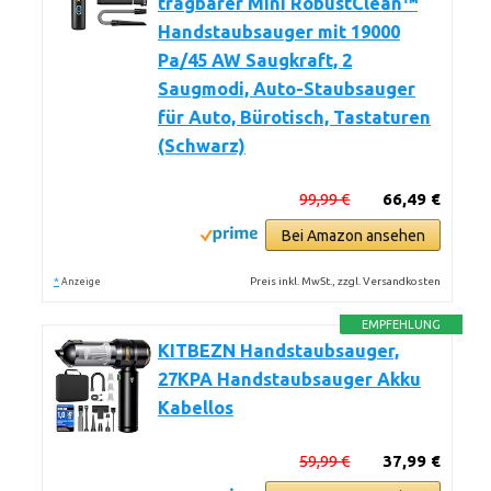
tragbarer Mini RobustClean™
Handstaubsauger mit 19000
Pa/45 AW Saugkraft, 2
Saugmodi, Auto-Staubsauger
für Auto, Bürotisch, Tastaturen
(Schwarz)
99,99 €
66,49 €
Bei Amazon ansehen
*
Preis inkl. MwSt., zzgl. Versandkosten
Anzeige
EMPFEHLUNG
KITBEZN Handstaubsauger,
27KPA Handstaubsauger Akku
Kabellos
59,99 €
37,99 €