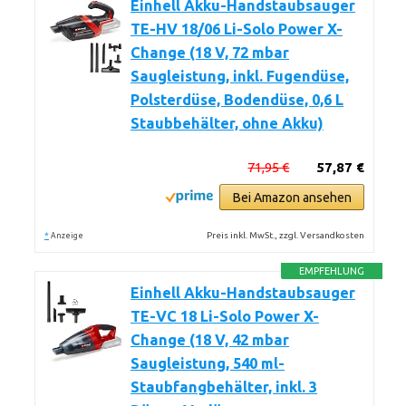
Einhell Akku-Handstaubsauger
TE-HV 18/06 Li-Solo Power X-
Change (18 V, 72 mbar
Saugleistung, inkl. Fugendüse,
Polsterdüse, Bodendüse, 0,6 L
Staubbehälter, ohne Akku)
71,95 €
57,87 €
Bei Amazon ansehen
*
Preis inkl. MwSt., zzgl. Versandkosten
Anzeige
EMPFEHLUNG
Einhell Akku-Handstaubsauger
TE-VC 18 Li-Solo Power X-
Change (18 V, 42 mbar
Saugleistung, 540 ml-
Staubfangbehälter, inkl. 3