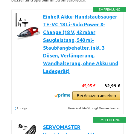
besser sind sparsam im Stromverbrauch.
EMPFEHLUNG
Einhell Akku-Handstaubsauger
TE-VC 18 Li-Solo Power X-
Change (18 V, 42 mbar
Saugleistung, 540 ml-
Staubfangbehälter, inkl. 3
Düsen, Verlängerung,
Wandhalterung, ohne Akku und
Ladegerät)
45,95 €
32,99 €
Bei Amazon ansehen
*
Preis inkl. MwSt., zzgl. Versandkosten
Anzeige
EMPFEHLUNG
SERVOMASTER