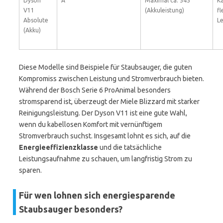
Dyson
A
Maximal ca. 545
Ka
V11
(Akkuleistung)
fl
Absolute
L
(Akku)
Diese Modelle sind Beispiele für Staubsauger, die guten
Kompromiss zwischen Leistung und Stromverbrauch bieten.
Während der Bosch Serie 6 ProAnimal besonders
stromsparend ist, überzeugt der Miele Blizzard mit starker
Reinigungsleistung. Der Dyson V11 ist eine gute Wahl,
wenn du kabellosen Komfort mit vernünftigem
Stromverbrauch suchst. Insgesamt lohnt es sich, auf die
Energieeffizienzklasse
und die tatsächliche
Leistungsaufnahme zu schauen, um langfristig Strom zu
sparen.
Für wen lohnen sich energiesparende
Staubsauger besonders?