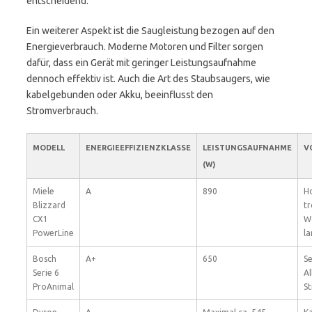
entscheidend.
Ein weiterer Aspekt ist die Saugleistung bezogen auf den
Energieverbrauch. Moderne Motoren und Filter sorgen
dafür, dass ein Gerät mit geringer Leistungsaufnahme
dennoch effektiv ist. Auch die Art des Staubsaugers, wie
kabelgebunden oder Akku, beeinflusst den
Stromverbrauch.
MODELL
ENERGIEEFFIZIENZKLASSE
LEISTUNGSAUFNAHME
V
(W)
Miele
A
890
H
Blizzard
t
CX1
W
PowerLine
l
Bosch
A+
650
Se
Serie 6
Al
ProAnimal
S