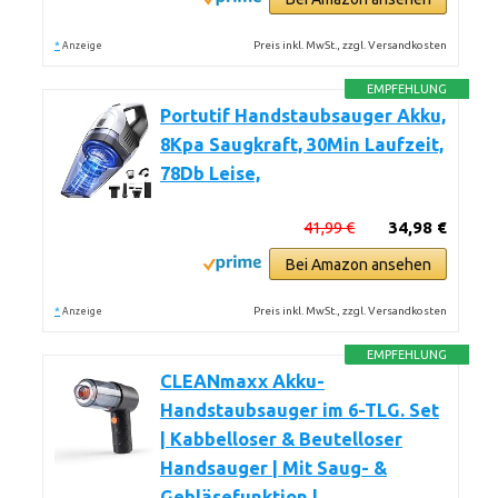
*
Preis inkl. MwSt., zzgl. Versandkosten
Anzeige
EMPFEHLUNG
Portutif Handstaubsauger Akku,
8Kpa Saugkraft, 30Min Laufzeit,
78Db Leise,
41,99 €
34,98 €
Bei Amazon ansehen
*
Preis inkl. MwSt., zzgl. Versandkosten
Anzeige
EMPFEHLUNG
CLEANmaxx Akku-
Handstaubsauger im 6-TLG. Set
| Kabbelloser & Beutelloser
Handsauger | Mit Saug- &
Gebläsefunktion |