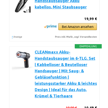
Handstaubsauger Akku
kabellos, Mini Staubsauger
19,99 €
Bei Amazon ansehen
*
Preis inkl. MwSt., zzgl. Versandkosten
Anzeige
EMPFEHLUNG
CLEANmaxx Akku-
Handstaubsauger im 6-TLG. Set
| Kabbelloser & Beutelloser
Handsauger | Mit Saug- &
Gebläsefunktion |
leistungsstarker Akku & leichtes
Design | Ideal für das Auto,
Krümel & Tierhaare
19,99 €
10,49 €