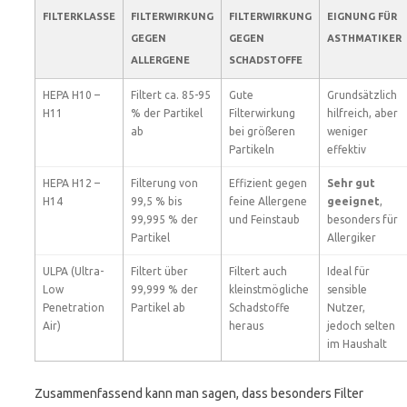
FILTERKLASSE
FILTERWIRKUNG
FILTERWIRKUNG
EIGNUNG FÜR
GEGEN
GEGEN
ASTHMATIKER
ALLERGENE
SCHADSTOFFE
HEPA H10 –
Filtert ca. 85-95
Gute
Grundsätzlich
H11
% der Partikel
Filterwirkung
hilfreich, aber
ab
bei größeren
weniger
Partikeln
effektiv
HEPA H12 –
Filterung von
Effizient gegen
Sehr gut
H14
99,5 % bis
feine Allergene
geeignet
,
99,995 % der
und Feinstaub
besonders für
Partikel
Allergiker
ULPA (Ultra-
Filtert über
Filtert auch
Ideal für
Low
99,999 % der
kleinstmögliche
sensible
Penetration
Partikel ab
Schadstoffe
Nutzer,
Air)
heraus
jedoch selten
im Haushalt
Zusammenfassend kann man sagen, dass besonders Filter