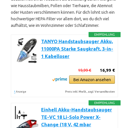
wie Hausstaubmilben, Pollen oder Tierhaare, die Atemnot
oder Husten verschlimmern können. Für dich lohnt sich ein
hochwertiger HEPA-Filter vor allem dort, wo du dich viel
aufhältst, wie im Wohnzimmer oder Schlafzimmer.
EMPFEHLUNG
TANYO Handstaubsauger Akku,
11000PA Starke Saugkraft, 3-in-
1 Kabelloser
19,99 €
16,99 €
Bei Amazon ansehen
*
Preis inkl. MwSt., zzgl. Versandkosten
Anzeige
EMPFEHLUNG
Einhell Akku-Handstaubsauger
TE-VC 18 Li-Solo Power X-
Change (18 V, 42 mbar