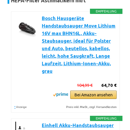
HEPA-Filter Asthmatikern hilft
EMPFEHLUNG
Bosch Hausgeräte
Handstaubsauger Move Lithium
16V max BHN16L, Akku-
Staubsauger, ideal für Polster
und Auto, beutellos, kabellos,
leicht, hohe Saugkraft, Lange
Laufzeit, Lithium-Ionen-Akku,
grau
104,99 €
64,70 €
Bei Amazon ansehen
*
Preis inkl. MwSt., zzgl. Versandkosten
Anzeige
EMPFEHLUNG
Einhell Akku-Handstaubsauger