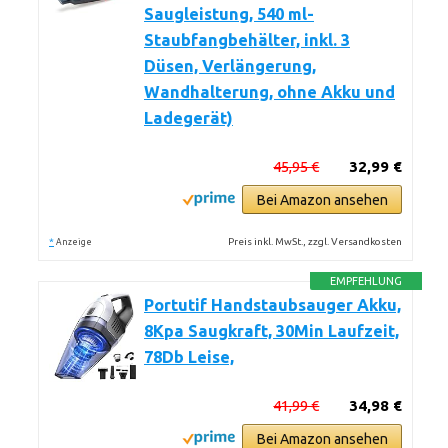
Saugleistung, 540 ml-
Staubfangbehälter, inkl. 3
Düsen, Verlängerung,
Wandhalterung, ohne Akku und
Ladegerät)
45,95 €
32,99 €
Bei Amazon ansehen
*
Preis inkl. MwSt., zzgl. Versandkosten
Anzeige
EMPFEHLUNG
Portutif Handstaubsauger Akku,
8Kpa Saugkraft, 30Min Laufzeit,
78Db Leise,
41,99 €
34,98 €
Bei Amazon ansehen