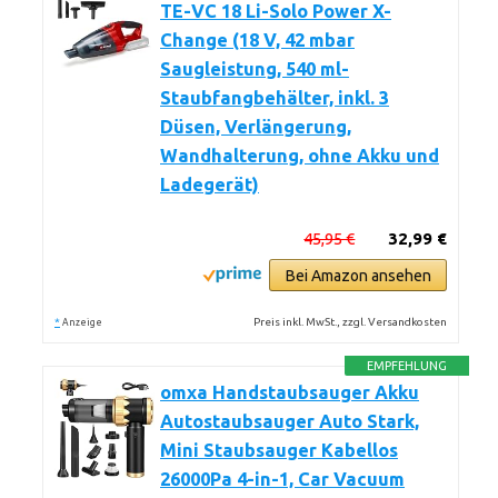
TE-VC 18 Li-Solo Power X-
Change (18 V, 42 mbar
Saugleistung, 540 ml-
Staubfangbehälter, inkl. 3
Düsen, Verlängerung,
Wandhalterung, ohne Akku und
Ladegerät)
45,95 €
32,99 €
Bei Amazon ansehen
*
Preis inkl. MwSt., zzgl. Versandkosten
Anzeige
EMPFEHLUNG
omxa Handstaubsauger Akku
Autostaubsauger Auto Stark,
Mini Staubsauger Kabellos
26000Pa 4-in-1, Car Vacuum