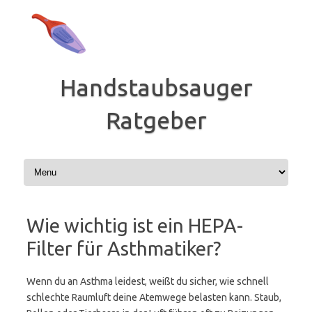
Zum
Inhalt
springen
Handstaubsauger
Ratgeber
Wie wichtig ist ein HEPA-
Filter für Asthmatiker?
Wenn du an Asthma leidest, weißt du sicher, wie schnell
schlechte Raumluft deine Atemwege belasten kann. Staub,