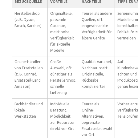
BEZUGSQUELLE
VORTEILE
NACHTEILE
TIPPS ZUR
Herstellershop
Originalteile,
Teurer als andere
Seriennumm
(z. B. Dyson,
passende
Quellen, oft
Modellnum
Bosch, Kärcher)
Garantie,
eingeschränkte
bereithalte
meist hohe
Verfügbarkeit für
Fehlkäufe z
Verfügbarkeit
ältere Geräte
vermeiden
für aktuelle
Modelle
Online-Händler
Große
Qualität variabel,
Auf
von Ersatzteilen
Auswahl, oft
Nachbau- statt
Kundenbew
(z. B. Conrad,
günstiger als
Originalteile,
achten und
Ersatzteil-Land,
Herstellershop,
Rückgabe
Produktdeta
Amazon)
schnelle
komplizierter
genau lesen
Lieferung
Fachhändler und
Individuelle
Teurer als
Vorher anr
lokale
Beratung,
Online-
Verfügbarke
Werkstätten
Möglichkeit
Alternativen,
Teile prüfe
zur Reparatur
begrenzte
direkt vor Ort
Ersatzteilauswahl
vor Ort