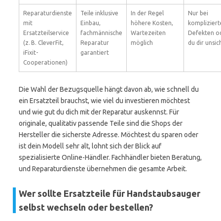
Reparaturdienste
Teile inklusive
In der Regel
Nur bei
mit
Einbau,
höhere Kosten,
kompliziert
Ersatzteilservice
fachmännische
Wartezeiten
Defekten o
(z. B. CleverFit,
Reparatur
möglich
du dir unsic
iFixit-
garantiert
Cooperationen)
Die Wahl der Bezugsquelle hängt davon ab, wie schnell du
ein Ersatzteil brauchst, wie viel du investieren möchtest
und wie gut du dich mit der Reparatur auskennst. Für
originale, qualitativ passende Teile sind die Shops der
Hersteller die sicherste Adresse. Möchtest du sparen oder
ist dein Modell sehr alt, lohnt sich der Blick auf
spezialisierte Online-Händler. Fachhändler bieten Beratung,
und Reparaturdienste übernehmen die gesamte Arbeit.
Wer sollte Ersatzteile für Handstaubsauger
selbst wechseln oder bestellen?