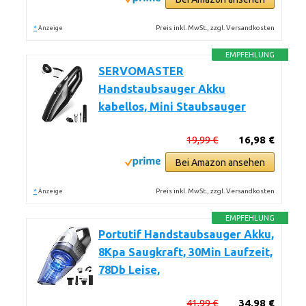
*
Preis inkl. MwSt., zzgl. Versandkosten
Anzeige
EMPFEHLUNG
SERVOMASTER
Handstaubsauger Akku
kabellos, Mini Staubsauger
19,99 €
16,98 €
Bei Amazon ansehen
*
Preis inkl. MwSt., zzgl. Versandkosten
Anzeige
EMPFEHLUNG
Portutif Handstaubsauger Akku,
8Kpa Saugkraft, 30Min Laufzeit,
78Db Leise,
41,99 €
34,98 €