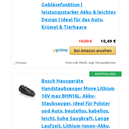
Gebläsefunktion |
leistungsstarker Akku & leichtes
Design | Ideal für das Auto,
Krümel & Tierhaare
19,99 €
10,49 €
Bei Amazon ansehen
*
Preis inkl. MwSt., zzgl. Versandkosten
Anzeige
EMPFEHLUNG
Bosch Hausgeräte
Handstaubsauger Move Lithium
16V max BHN16L, Akku-
Staubsauger, ideal für Polster
und Auto, beutellos, kabellos,
leicht, hohe Saugkraft, Lange
Laufzeit, Lithium-Ionen-Akku,