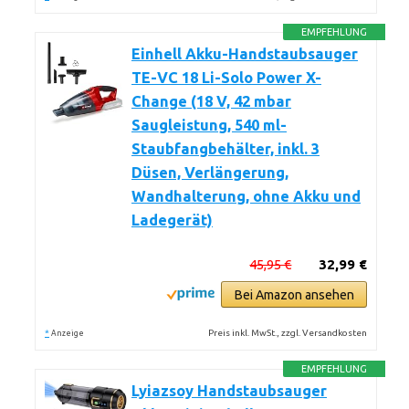
EMPFEHLUNG
Einhell Akku-Handstaubsauger
TE-VC 18 Li-Solo Power X-
Change (18 V, 42 mbar
Saugleistung, 540 ml-
Staubfangbehälter, inkl. 3
Düsen, Verlängerung,
Wandhalterung, ohne Akku und
Ladegerät)
45,95 €
32,99 €
Bei Amazon ansehen
*
Preis inkl. MwSt., zzgl. Versandkosten
Anzeige
EMPFEHLUNG
Lyiazsoy Handstaubsauger