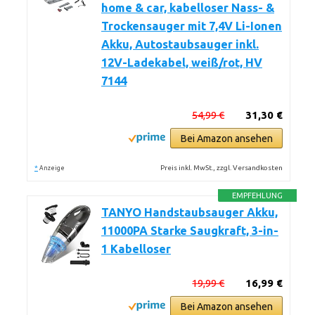
home & car, kabelloser Nass- &
Trockensauger mit 7,4V Li-Ionen
Akku, Autostaubsauger inkl.
12V-Ladekabel, weiß/rot, HV
7144
54,99 €
31,30 €
Bei Amazon ansehen
*
Preis inkl. MwSt., zzgl. Versandkosten
Anzeige
EMPFEHLUNG
TANYO Handstaubsauger Akku,
11000PA Starke Saugkraft, 3-in-
1 Kabelloser
19,99 €
16,99 €
Bei Amazon ansehen