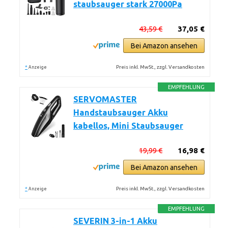
staubsauger stark 27000Pa
43,59 €
37,05 €
Bei Amazon ansehen
*
Preis inkl. MwSt., zzgl. Versandkosten
Anzeige
EMPFEHLUNG
SERVOMASTER
Handstaubsauger Akku
kabellos, Mini Staubsauger
19,99 €
16,98 €
Bei Amazon ansehen
*
Preis inkl. MwSt., zzgl. Versandkosten
Anzeige
EMPFEHLUNG
SEVERIN 3-in-1 Akku