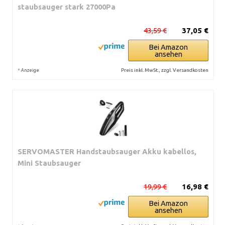
staubsauger stark 27000Pa
43,59 €
37,05 €
Bei Amazon
ansehen
*
Preis inkl. MwSt., zzgl. Versandkosten
Anzeige
SERVOMASTER Handstaubsauger Akku kabellos,
Mini Staubsauger
19,99 €
16,98 €
Bei Amazon
ansehen