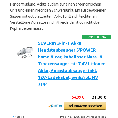
Handermüdung. Achte zudem auf einen ergonomischen
Griff und einen niedrigen Schwerpunkt. Ein ausgewogener
Sauger mit gut platziertem Akku fühlt sich leichter an.
Verstellbare Aufsätze sind hilfreich, damit du nicht über
Kopf arbeiten musst.
EMPFEHLUNG
SEVERIN 3-in-1 Akku
Handstaubsauger S'POWER
home & car, kabelloser Nass- &
Trockensauger mit 7,4V Li-Ionen
Akku, Autostaubsauger inkl.
12V-Ladekabel, weiß/rot, HV
7144
54,99 €
31,30 €
Bei Amazon ansehen
*
Preis inkl. MwSt., zzgl. Versandkosten
Anzeige