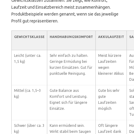
Gewichtsklassen zusammen. Sie zeigt, wie Komfort,
Laufzeit und Einsatzbereich meist zusammenhängen.
Produktbeispiele werden genannt, wenn sie das jeweilige
Profil gut repräsentieren.
GEWICHTSKLASSE
HANDHABUNGSKOMFORT
AKKULAUFZEIT
SA
Leicht (unter ca.
Sehr einfach zu halten.
Meist kürzere
Au
1,5 kg)
Geringe Ermüdung bei
Laufzeiten
fü
kurzen Einsätzen. Gut für
wegen
Mö
punktuelle Reinigung.
kleinerer Akkus
Be
Da
Mittel (ca. 1,5–3
Gute Balance aus
Gute bis sehr
Sol
kg)
Komfort und Leistung.
gute
st
Eignet sich für längere
Laufzeiten
Sa
Einsätze.
möglich
of
Tu
Schwer (über ca. 3
Kann ermüdend sein.
Oft längere
Ho
kg)
Wirkt stabil beim Saugen
Laufzeit dank
Da