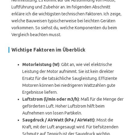
Nennleistung. Es kommt auf die Abstimmung von Motor,
Luftführung und Zubehör an. Im folgenden Abschnitt
erkläre ich die wichtigsten technischen Faktoren. Ich zeige,
welche Bauweisen typischerweise bei leichten Geräten
vorkommen. So siehst du, welche Komponenten du beim
Vergleich beachten musst.
Wichtige Faktoren im Überblick
Motorleistung (W)
: Gibt an, wie viel elektrische
Leistung der Motor aufnimmt. Sie ist kein direkter
Ersatz für die tatsächliche Saugleistung. Effiziente
Motoren können bei niedrigeren Wattzahlen gute
Ergebnisse liefern.
Luftstrom (l/min oder m3/h)
: Maß für die Menge der
geförderten Luft. Hoher Luftstrom hilft beim
Aufnehmen von losen Partikeln.
Saugdruck / AirWatt (kPa / AirWatt)
: Misst die
Kraft, mit der Luft angesaugt wird. Für tiefsitzenden
Schmutz auf Teppich ist der Saugdruck wichtig.