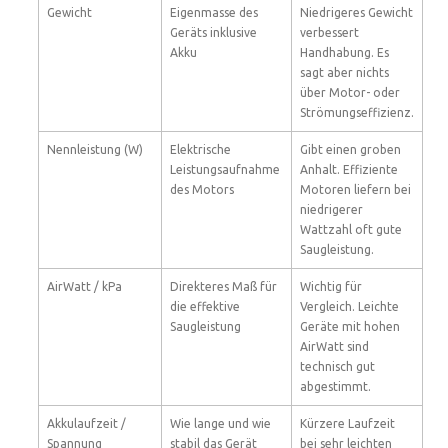
Gewicht
Eigenmasse des
Niedrigeres Gewicht
Geräts inklusive
verbessert
Akku
Handhabung. Es
sagt aber nichts
über Motor- oder
Strömungseffizienz.
Nennleistung (W)
Elektrische
Gibt einen groben
Leistungsaufnahme
Anhalt. Effiziente
des Motors
Motoren liefern bei
niedrigerer
Wattzahl oft gute
Saugleistung.
AirWatt / kPa
Direkteres Maß für
Wichtig für
die effektive
Vergleich. Leichte
Saugleistung
Geräte mit hohen
AirWatt sind
technisch gut
abgestimmt.
Akkulaufzeit /
Wie lange und wie
Kürzere Laufzeit
Spannung
stabil das Gerät
bei sehr leichten