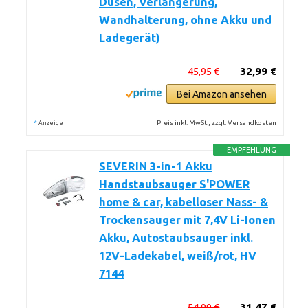
Düsen, Verlängerung,
Wandhalterung, ohne Akku und
Ladegerät)
45,95 €
32,99 €
Bei Amazon ansehen
*
Preis inkl. MwSt., zzgl. Versandkosten
Anzeige
EMPFEHLUNG
SEVERIN 3-in-1 Akku
Handstaubsauger S'POWER
home & car, kabelloser Nass- &
Trockensauger mit 7,4V Li-Ionen
Akku, Autostaubsauger inkl.
12V-Ladekabel, weiß/rot, HV
7144
54,99 €
31,47 €