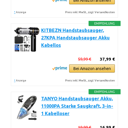
Bei Amazon ansehen
*
Preis inkl. MwSt., zzgl. Versandkosten
Anzeige
EMPFEHLUNG
KITBEZN Handstaubsauger,
27KPA Handstaubsauger Akku
Kabellos
59,99 €
37,99 €
Bei Amazon ansehen
*
Preis inkl. MwSt., zzgl. Versandkosten
Anzeige
EMPFEHLUNG
TANYO Handstaubsauger Akku,
11000PA Starke Saugkraft, 3-in-
1 Kabelloser
19,99 €
16,99 €