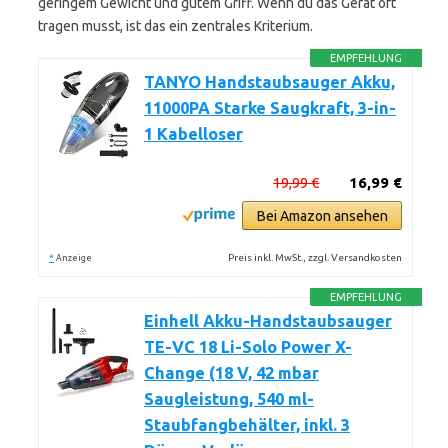
geringem Gewicht und gutem Griff. Wenn du das Gerät oft
tragen musst, ist das ein zentrales Kriterium.
EMPFEHLUNG
TANYO Handstaubsauger Akku,
11000PA Starke Saugkraft, 3-in-
1 Kabelloser
19,99 €
16,99 €
Bei Amazon ansehen
*
Preis inkl. MwSt., zzgl. Versandkosten
Anzeige
EMPFEHLUNG
Einhell Akku-Handstaubsauger
TE-VC 18 Li-Solo Power X-
Change (18 V, 42 mbar
Saugleistung, 540 ml-
Staubfangbehälter, inkl. 3