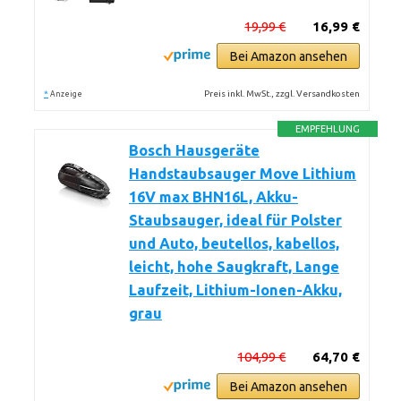
19,99 €
16,99 €
Bei Amazon ansehen
*
Preis inkl. MwSt., zzgl. Versandkosten
Anzeige
EMPFEHLUNG
Bosch Hausgeräte
Handstaubsauger Move Lithium
16V max BHN16L, Akku-
Staubsauger, ideal für Polster
und Auto, beutellos, kabellos,
leicht, hohe Saugkraft, Lange
Laufzeit, Lithium-Ionen-Akku,
grau
104,99 €
64,70 €
Bei Amazon ansehen