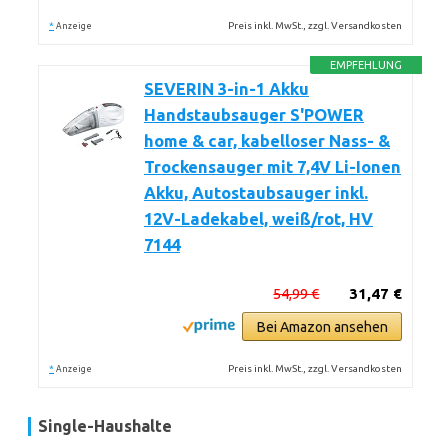
*
Preis inkl. MwSt., zzgl. Versandkosten
Anzeige
EMPFEHLUNG
SEVERIN 3-in-1 Akku
Handstaubsauger S'POWER
home & car, kabelloser Nass- &
Trockensauger mit 7,4V Li-Ionen
Akku, Autostaubsauger inkl.
12V-Ladekabel, weiß/rot, HV
7144
54,99 €
31,47 €
Bei Amazon ansehen
*
Preis inkl. MwSt., zzgl. Versandkosten
Anzeige
Single-Haushalte