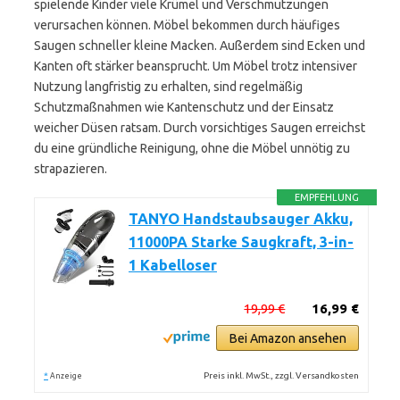
spielende Kinder viele Krümel und Verschmutzungen
verursachen können. Möbel bekommen durch häufiges
Saugen schneller kleine Macken. Außerdem sind Ecken und
Kanten oft stärker beansprucht. Um Möbel trotz intensiver
Nutzung langfristig zu erhalten, sind regelmäßig
Schutzmaßnahmen wie Kantenschutz und der Einsatz
weicher Düsen ratsam. Durch vorsichtiges Saugen erreichst
du eine gründliche Reinigung, ohne die Möbel unnötig zu
strapazieren.
EMPFEHLUNG
TANYO Handstaubsauger Akku,
11000PA Starke Saugkraft, 3-in-
1 Kabelloser
19,99 €
16,99 €
Bei Amazon ansehen
*
Preis inkl. MwSt., zzgl. Versandkosten
Anzeige