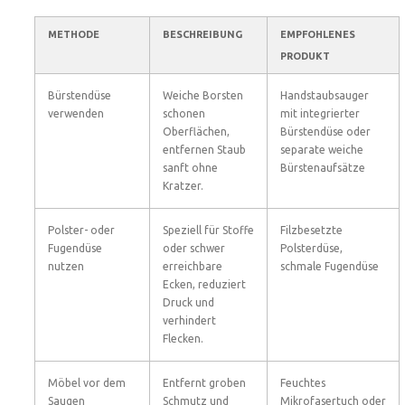
METHODE
BESCHREIBUNG
EMPFOHLENES
PRODUKT
Bürstendüse
Weiche Borsten
Handstaubsauger
verwenden
schonen
mit integrierter
Oberflächen,
Bürstendüse oder
entfernen Staub
separate weiche
sanft ohne
Bürstenaufsätze
Kratzer.
Polster- oder
Speziell für Stoffe
Filzbesetzte
Fugendüse
oder schwer
Polsterdüse,
nutzen
erreichbare
schmale Fugendüse
Ecken, reduziert
Druck und
verhindert
Flecken.
Möbel vor dem
Entfernt groben
Feuchtes
Saugen
Schmutz und
Mikrofasertuch oder