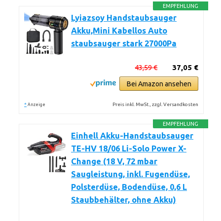
EMPFEHLUNG
Lyiazsoy Handstaubsauger
Akku,Mini Kabellos Auto
staubsauger stark 27000Pa
43,59 €
37,05 €
Bei Amazon ansehen
*
Preis inkl. MwSt., zzgl. Versandkosten
Anzeige
EMPFEHLUNG
Einhell Akku-Handstaubsauger
TE-HV 18/06 Li-Solo Power X-
Change (18 V, 72 mbar
Saugleistung, inkl. Fugendüse,
Polsterdüse, Bodendüse, 0,6 L
Staubbehälter, ohne Akku)