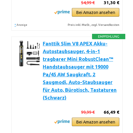
54,99 €
31,30 €
Bei Amazon ansehen
*
Preis inkl. MwSt., zzgl. Versandkosten
Anzeige
EMPFEHLUNG
Fanttik Slim V8 APEX Akku-
Autostaubsauger, 4-in-1
tragbarer Mini RobustClean™
Handstaubsauger mit 19000
Pa/45 AW Saugkraft, 2
Saugmodi, Auto-Staubsauger
für Auto, Bürotisch, Tastaturen
(Schwarz)
99,99 €
66,49 €
Bei Amazon ansehen