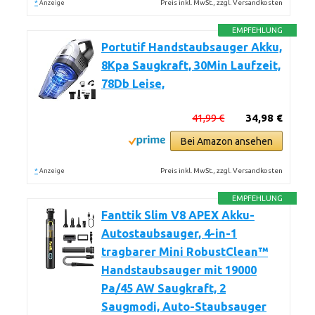
*
Preis inkl. MwSt., zzgl. Versandkosten
Anzeige
EMPFEHLUNG
Portutif Handstaubsauger Akku,
8Kpa Saugkraft, 30Min Laufzeit,
78Db Leise,
41,99 €
34,98 €
Bei Amazon ansehen
*
Preis inkl. MwSt., zzgl. Versandkosten
Anzeige
EMPFEHLUNG
Fanttik Slim V8 APEX Akku-
Autostaubsauger, 4-in-1
tragbarer Mini RobustClean™
Handstaubsauger mit 19000
Pa/45 AW Saugkraft, 2
Saugmodi, Auto-Staubsauger