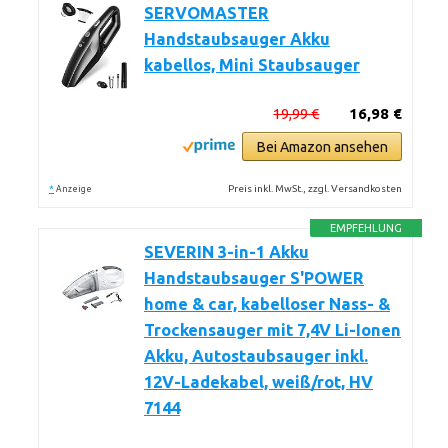
SERVOMASTER
Handstaubsauger Akku
kabellos, Mini Staubsauger
19,99 €
16,98 €
Bei Amazon ansehen
*
Preis inkl. MwSt., zzgl. Versandkosten
Anzeige
EMPFEHLUNG
SEVERIN 3-in-1 Akku
Handstaubsauger S'POWER
home & car, kabelloser Nass- &
Trockensauger mit 7,4V Li-Ionen
Akku, Autostaubsauger inkl.
12V-Ladekabel, weiß/rot, HV
7144