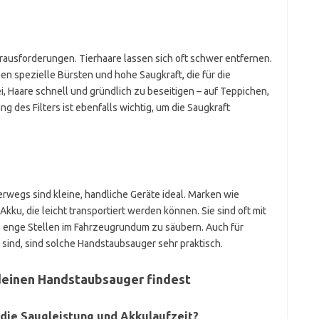
rausforderungen. Tierhaare lassen sich oft schwer entfernen.
 spezielle Bürsten und hohe Saugkraft, die für die
i, Haare schnell und gründlich zu beseitigen – auf Teppichen,
g des Filters ist ebenfalls wichtig, um die Saugkraft
erwegs sind kleine, handliche Geräte ideal. Marken wie
ku, die leicht transportiert werden können. Sie sind oft mit
h enge Stellen im Fahrzeugrundum zu säubern. Auch für
 sind, sind solche Handstaubsauger sehr praktisch.
deinen Handstaubsauger findest
die Saugleistung und Akkulaufzeit?