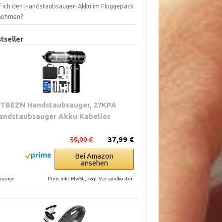
f ich den Handstaubsauger-Akku im Fluggepäck
nehmen?
tseller
ITBEZN Handstaubsauger, 27KPA
andstaubsauger Akku Kabellos
59,99 €
37,99 €
Bei Amazon
ansehen
Preis inkl. MwSt., zzgl. Versandkosten
nzeige