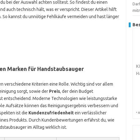
u bei der Auswahl achten solltest. So findest du einen
Dar
d auch technisch hält, was er verspricht. Dieser Artikel hilft
mit
en. So kannst du unnötige Fehlkäufe vermeiden und hast länger
Bes
K
ten Marken für Handstaubsauger
H
 verschiedene Kriterien eine Rolle. Wichtig sind vor allem
Reinigung sorgt, sowie der
Preis
, der dein Budget
st entscheidend. Moderne Technologien wie leistungsstarke
ible Aufsätze können das Reinigungsergebnis verbessern und
pekten ist die
Kundenzufriedenheit
ein verlässlicher
*
A
t eines Produkts. Durch Kundenbewertungen erfährst du, wie
staubsauger im Alltag wirklich ist.