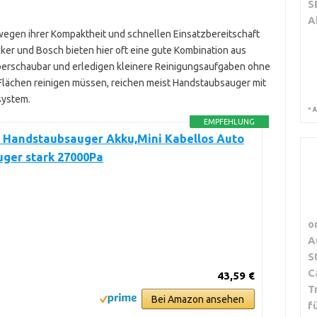
S
A
wegen ihrer Kompaktheit und schnellen Einsatzbereitschaft
er und Bosch bieten hier oft eine gute Kombination aus
 überschaubar und erledigen kleinere Reinigungsaufgaben ohne
 Flächen reinigen müssen, reichen meist Handstaubsauger mit
system.
*
A
EMPFEHLUNG
y Handstaubsauger Akku,Mini Kabellos Auto
uger stark 27000Pa
o
A
S
C
43,59 €
T
Bei Amazon ansehen
f