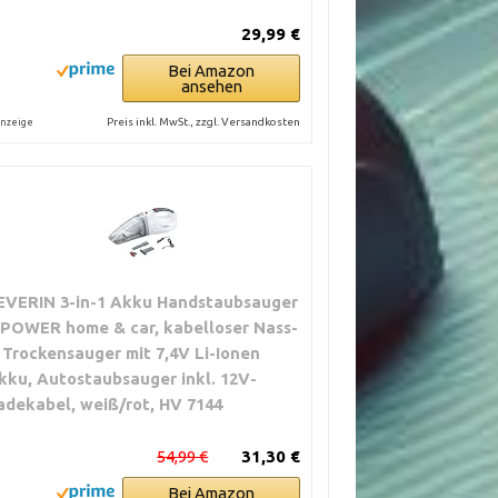
29,99 €
Bei Amazon
ansehen
Preis inkl. MwSt., zzgl. Versandkosten
nzeige
EVERIN 3-in-1 Akku Handstaubsauger
'POWER home & car, kabelloser Nass-
 Trockensauger mit 7,4V Li-Ionen
kku, Autostaubsauger inkl. 12V-
adekabel, weiß/rot, HV 7144
54,99 €
31,30 €
Bei Amazon