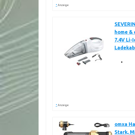
*
Anzeige
SEVERIN
home & c
7,4V Li-
Ladekabe
*
Anzeige
omxa Ha
Stark, M