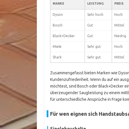
MARKE
LEISTUNG
PREIS
Dyson
Sehr hoch
Hoch
Bosch
Gut
Mittel
Black+Decker
Gut
Niedrig
Miele
Sehr gut
Hoch
Shark
Sehr gut
Mittel
Zusammengefasst bieten Marken wie Dyson u
Kundenzufriedenheit. Wenn du auf ein ausg
möchtest, sind Bosch oder Black+Decker ein
überzeugender Saugleistung zu einem mittle
für unterschiedliche Ansprüche in Frage k
Für wen eignen sich Handstaubs
Singlehaushalte