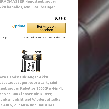
ERVOMASTER Handstaubsauger
kku kabellos, Mini Staubsauger
19,99 €
Bei Amazon
ansehen
Preis inkl. MwSt., zzgl. Versandkosten
nzeige
mxa Handstaubsauger Akku
utostaubsauger Auto Stark, Mini
taubsauger Kabellos 26000Pa 4-in-1,
ar Vacuum Cleaner Air Duster,
ragbar, Leicht und Wiederaufladbar
ür Auto, Zuhause und Haustiere