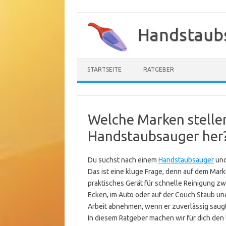
Zum
Inhalt
Handstaub
springen
STARTSEITE
RATGEBER
Welche Marken stellen
Handstaubsauger her
Du suchst nach einem
Handstaubsauger
und
Das ist eine kluge Frage, denn auf dem Markt
praktisches Gerät für schnelle Reinigung 
Ecken, im Auto oder auf der Couch Staub und
Arbeit abnehmen, wenn er zuverlässig saugt,
In diesem Ratgeber machen wir für dich den Ü