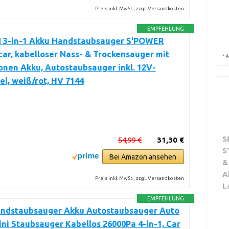
Preis inkl. MwSt., zzgl. Versandkosten
EMPFEHLUNG
 3-in-1 Akku Handstaubsauger S'POWER
ar, kabelloser Nass- & Trockensauger mit
*
A
Ionen Akku, Autostaubsauger inkl. 12V-
l, weiß/rot, HV 7144
S
54,99 €
31,30 €
S
Bei Amazon ansehen
&
A
Preis inkl. MwSt., zzgl. Versandkosten
L
EMPFEHLUNG
ndstaubsauger Akku Autostaubsauger Auto
ini Staubsauger Kabellos 26000Pa 4-in-1, Car