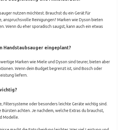
sauger nutzen möchtest. Brauchst du ein Gerät für
ge, anspruchsvolle Reinigungen? Marken wie Dyson bieten
en. Wenn du eher sporadisch saugst, kann auch ein etwas
en Handstaubsauger eingeplant?
chwertige Marken wie Miele und Dyson sind teurer, bieten aber
nktionen. Wenn dein Budget begrenzt ist, sind Bosch oder
eistung liefern.
wichtig?
e, Filtersysteme oder besonders leichte Geräte wichtig sind.
le Bürsten achten. Je nachdem, welche Extras du brauchst,
d Modelle.
fnisse macht die Entscheidung leichter. Wer viel Leistung und