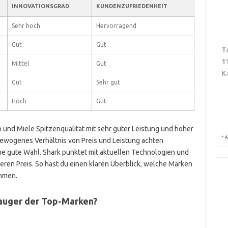
INNOVATIONSGRAD
KUNDENZUFRIEDENHEIT
Sehr hoch
Hervorragend
Gut
Gut
T
1
Mittel
Gut
K
Gut
Sehr gut
Hoch
Gut
nd Miele Spitzenqualität mit sehr guter Leistung und hoher
*
A
ewogenes Verhältnis von Preis und Leistung achten
e gute Wahl. Shark punktet mit aktuellen Technologien und
ren Preis. So hast du einen klaren Überblick, welche Marken
ommen.
auger der Top-Marken?